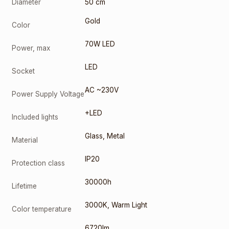
Diameter
50 cm
Gold
Color
70W LED
Power, max
LED
Socket
AC ~230V
Power Supply Voltage
+LED
Included lights
Glass
,
Metal
Material
IP20
Protection class
30000h
Lifetime
3000K
,
Warm Light
Color temperature
6720lm