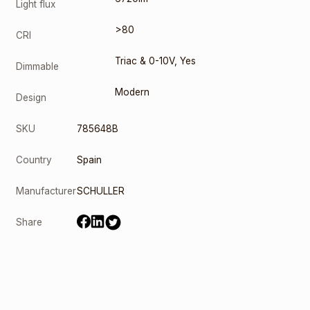
Light flux
>80
CRI
Triac & 0-10V
,
Yes
Dimmable
Modern
Design
SKU
785648B
Country
Spain
Manufacturer
SCHULLER
Share