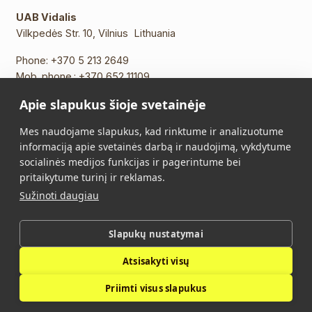
UAB Vidalis
Vilkpedės Str. 10, Vilnius Lithuania
Phone:
+370 5 213 2649
Mob. phone.:
+370 652 11109
E-mail:
info@vidalis.lt
Apie slapukus šioje svetainėje
Main
All products
Mes naudojame slapukus, kad rinktume ir analizuotume
informaciją apie svetainės darbą ir naudojimą, vykdytume
About Us
Contacts
socialinės medijos funkcijas ir pagerintume bei
pritaikytume turinį ir reklamas.
Purchase Terms and
Privacy Policy
Sužinoti daugiau
Conditions
Slapukų nustatymai
Vidalis © 2026. All rights reserved.
Atsisakyti visų
Privacy Policy
Priimti visus slapukus