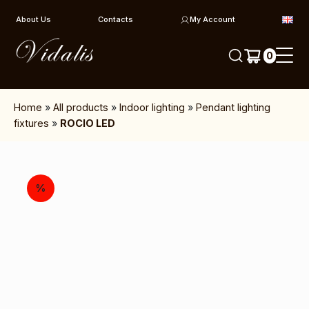
Skip to content
About Us
Contacts
My Account
0
Home
»
All products
»
Indoor lighting
»
Pendant lighting
fixtures
»
ROCIO LED
%