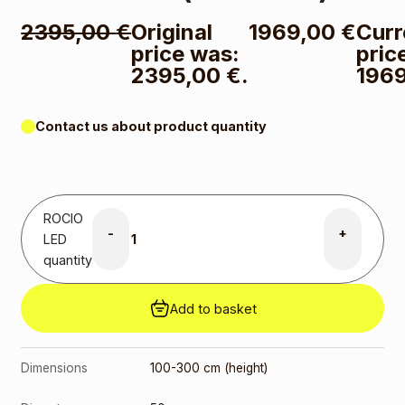
2395,00
€
Original
1969,00
€
Curr
price was:
price
2395,00 €.
1969
Contact us about product quantity
ROCIO
-
+
LED
quantity
Add to basket
Dimensions
100-300 cm (height)