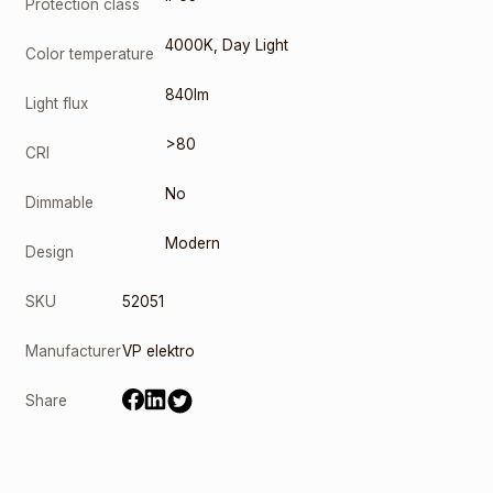
Protection class
4000K
,
Day Light
Color temperature
840lm
Light flux
>80
CRI
No
Dimmable
Modern
Design
SKU
52051
Manufacturer
VP elektro
Share