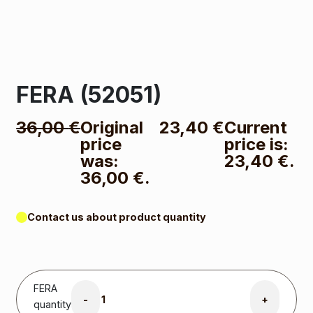
FERA (52051)
36,00
€
Original
23,40
€
Current
price
price is:
was:
23,40 €.
36,00 €.
Contact us about product quantity
FERA
-
+
quantity