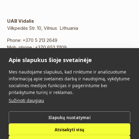
UAB Vidalis
Vilkpedės Str. 10, Vilnius Lithuania
Phone:
+370 5 213 2649
Mob. phone.:
+370 652 11109
E-mail:
info@vidalis.lt
Apie slapukus šioje svetainėje
Main
All products
Mes naudojame slapukus, kad rinktume ir analizuotume
informaciją apie svetainės darbą ir naudojimą, vykdytume
About Us
Contacts
socialinės medijos funkcijas ir pagerintume bei
pritaikytume turinį ir reklamas.
Purchase Terms and
Privacy Policy
Sužinoti daugiau
Conditions
Slapukų nustatymai
Vidalis © 2026. All rights reserved.
Atsisakyti visų
Privacy Policy