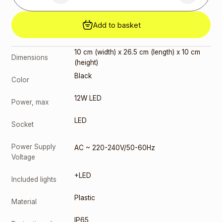
Add to basket
10 cm (width) x 26.5 cm (length) x 10 cm
Dimensions
(height)
Black
Color
12W LED
Power, max
LED
Socket
Power Supply
AC ~ 220-240V/50-60Hz
Voltage
+LED
Included lights
Plastic
Material
IP65