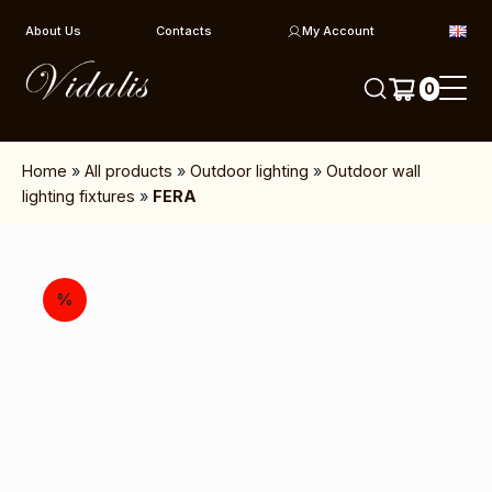
Skip to content
About Us
Contacts
My Account
0
Home
»
All products
»
Outdoor lighting
»
Outdoor wall
lighting fixtures
»
FERA
%