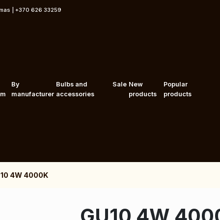
rmas | +370 626 33259
By
Bulbs and
Sale
New
Popular
om
manufacturer
accessories
products
products
10 4W 4000K
GU10 4W 4000