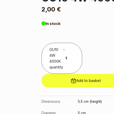
2,00
€
In stock
GU10
-
4W
4000K
quantity
Add to basket
Dimensions
5.5 cm (height)
Diameter
5 cm