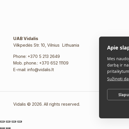
UAB Vidalis
Vilkpedės Str. 10, Vilnius Lithuania
Apie sla
Phone:
+370 5 213 2649
Mes naudoj
Mob. phone.:
+370 652 11109
darbą ir na
E-mail:
info@vidalis.lt
pritaikytum
Sužinoti d
Slap
Vidalis © 2026. All rights reserved.