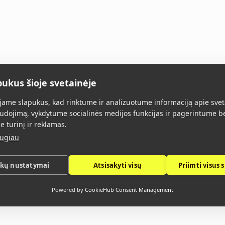
pukus šioje svetainėje
Main
All products
About 
ame slapukus, kad rinktume ir analizuotume informaciją apie svet
udojimą, vykdytume socialinės medijos funkcijas ir pagerintume b
e turinį ir reklamas.
augiau
ukų nustatymai
Atsisakyti visų
Priimti visus 
Privacy Policy
Powered by
CookieHub Consent Management