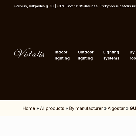
Skip to content
Vilnius, Vilkpėdės g. 10 | +370 652 11109
Kaunas, Prekybos miestelis u
Indoor
Outdoor
Lighting
By
lighting
lighting
systems
ro
Home
»
All products
»
By manufacturer
»
Aigostar
»
GU