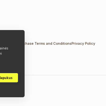
Us
Contacts
Purchase Terms and Conditions
Privacy Policy
ainės
ei
slapukus