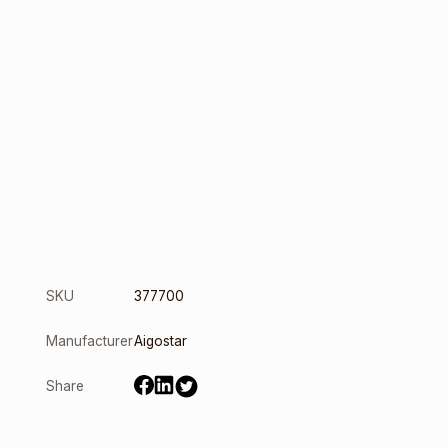
SKU
377700
Manufacturer
Aigostar
Share