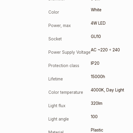
White
Color
4W LED
Power, max
GU10
Socket
AC ~220 ÷ 240
Power Supply Voltage
IP20
Protection class
15000h
Lifetime
4000K
,
Day Light
Color temperature
320lm
Light flux
100
Light angle
Plastic
Material