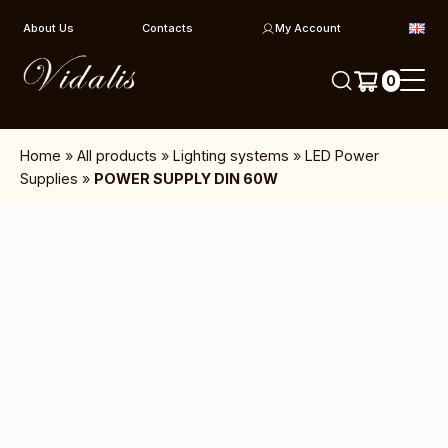
Skip to content
About Us
Contacts
My Account
0
Home
»
All products
»
Lighting systems
»
LED Power
Supplies
»
POWER SUPPLY DIN 60W