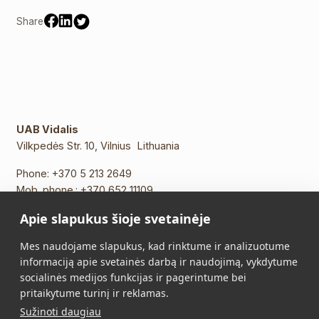
Share
UAB Vidalis
Vilkpedės Str. 10, Vilnius Lithuania
Phone:
+370 5 213 2649
Mob. phone.:
+370 652 11109
E-mail:
info@vidalis.lt
Apie slapukus šioje svetainėje
Main
All products
Mes naudojame slapukus, kad rinktume ir analizuotume
informaciją apie svetainės darbą ir naudojimą, vykdytume
About Us
Contacts
socialinės medijos funkcijas ir pagerintume bei
pritaikytume turinį ir reklamas.
Purchase Terms and
Privacy Policy
Sužinoti daugiau
Conditions