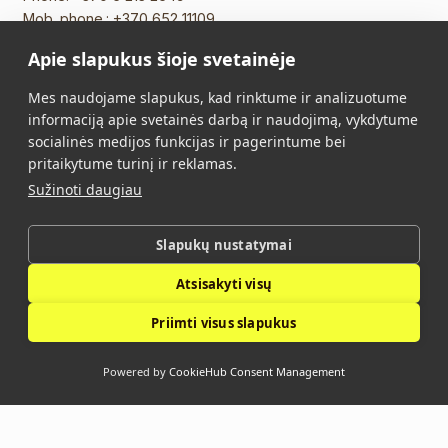
Mob. phone.:
+370 652 11109
E-mail:
info@vidalis.lt
Apie slapukus šioje svetainėje
Main
All products
Mes naudojame slapukus, kad rinktume ir analizuotume
informaciją apie svetainės darbą ir naudojimą, vykdytume
About Us
Contacts
socialinės medijos funkcijas ir pagerintume bei
pritaikytume turinį ir reklamas.
Purchase Terms and
Privacy Policy
Sužinoti daugiau
Conditions
Slapukų nustatymai
Vidalis © 2026. All rights reserved.
Atsisakyti visų
Privacy Policy
Priimti visus slapukus
Powered by
CookieHub Consent Management