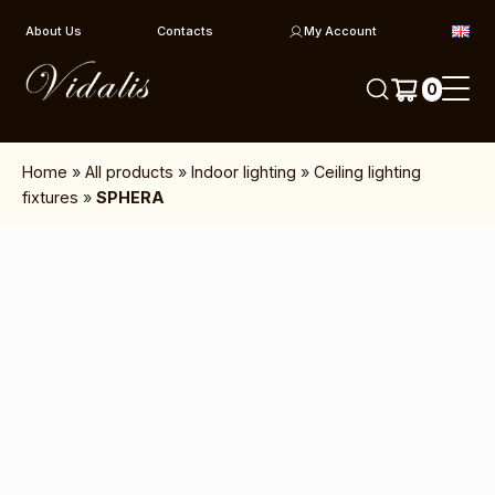
Skip to content
About Us
Contacts
My Account
0
Home
»
All products
»
Indoor lighting
»
Ceiling lighting
fixtures
»
SPHERA