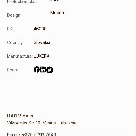
Protection class
Modern
Design
SKU
46038
Country
Slovakia
Manufacturer
LUXERA
Share
UAB Vidalis
Vilkpedės Str. 10, Vilnius Lithuania
Phone:
+370 5 213 2649