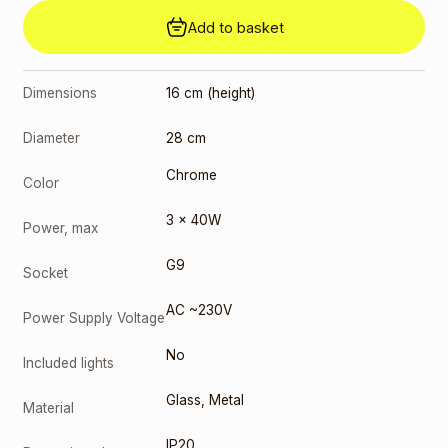
price was:
Add to basket
2,00 €.
1,30
€
Current
price is:
1,30 €.
Dimensions
16 cm (height)
G9 5W
4000K
Diameter
(17026)
28 cm
2,00
€
Chrome
Color
Original
price was:
3 x 40W
Power, max
2,00 €.
1,30
€
Current
price is:
G9
Socket
1,30 €.
AC ~230V
Power Supply Voltage
No
Included lights
Glass
,
Metal
Material
IP20