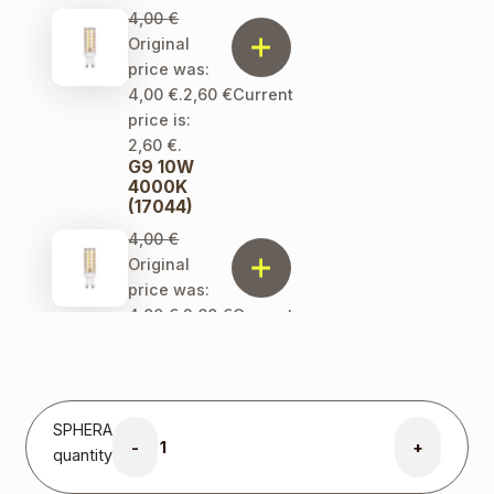
4,00
€
Original
price was:
4,00 €.
2,60
€
Current
price is:
2,60 €.
G9 10W
4000K
(17044)
4,00
€
Original
price was:
4,00 €.
2,60
€
Current
price is:
2,60 €.
G9 5W
2700K
(17037)
SPHERA
-
+
quantity
2,00
€
Original