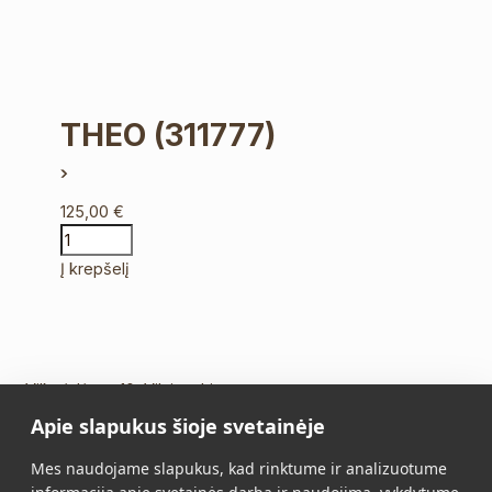
THEO
(311777)
125,00
€
Į krepšelį
Vilkpėdės g. 10, Vilnius Lietuva
Apie slapukus šioje svetainėje
Tel.:
+370 5 213 2649
Mob. tel.:
+370 652 11109
Mes naudojame slapukus, kad rinktume ir analizuotume
El. paštas:
info@vidalis.lt