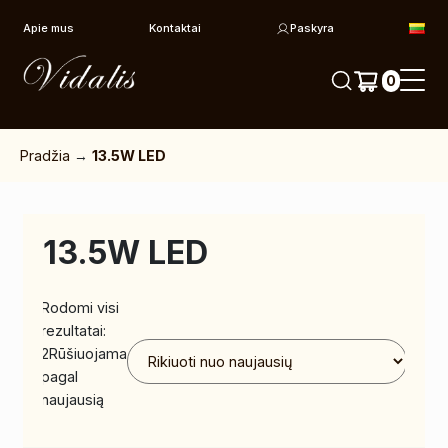
Pereiti prie turinio
Apie mus
Kontaktai
Paskyra
0
Pradžia
→
13.5W LED
13.5W LED
Rodomi visi
rezultatai:
2
Rūšiuojama
pagal
naujausią