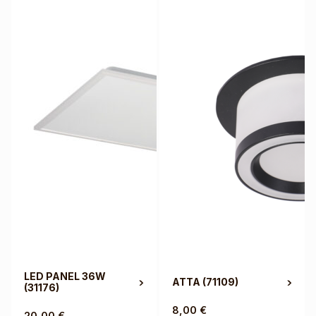
LED PANEL 36W
ATTA
(71109)
(31176)
8,00
€
20,00
€