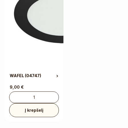
WAFEL
(04747)
9,00
€
Į krepšelį