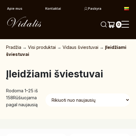
Pereiti prie turinio
Apie mus
Kontaktai
Paskyra
0
Pradžia
→
Visi produktai
→
Vidaus šviestuvai
→
Įleidžiami
šviestuvai
Įleidžiami šviestuvai
Rodoma 1–25 iš
158
Rūšiuojama
pagal naujausią