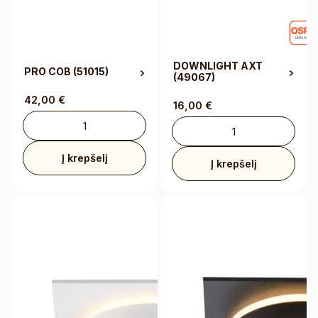
DOWNLIGHT AXT
PRO COB
(51015)
(49067)
42,00
€
16,00
€
Į krepšelį
Į krepšelį