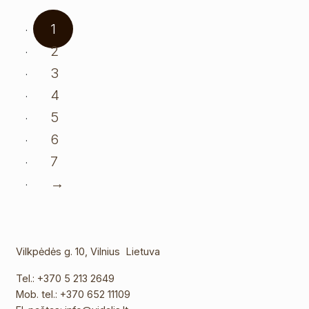
1
2
3
4
5
6
7
→
Vilkpėdės g. 10, Vilnius Lietuva
Tel.:
+370 5 213 2649
Mob. tel.:
+370 652 11109