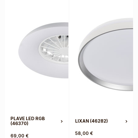
PLAVE LED RGB
LIXAN
(46282)
(46370)
58,00
€
69,00
€