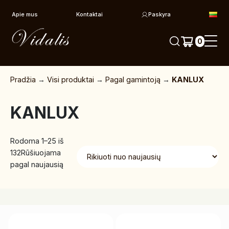
Pereiti prie turinio
Apie mus
Kontaktai
Paskyra
0
Pradžia
→
Visi produktai
→
Pagal gamintoją
→
KANLUX
KANLUX
Rodoma 1–25 iš
132
Rūšiuojama
pagal naujausią