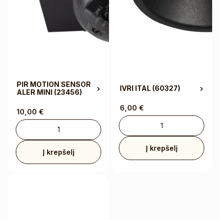
PIR MOTION SENSOR
IVRI ITAL
(60327)
ALER MINI
(23456)
6,00
€
10,00
€
Į krepšelį
Į krepšelį