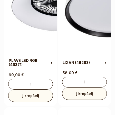
PLAVE LED RGB
LIXAN
(46283)
(46371)
58,00
€
99,00
€
Į krepšelį
Į krepšelį