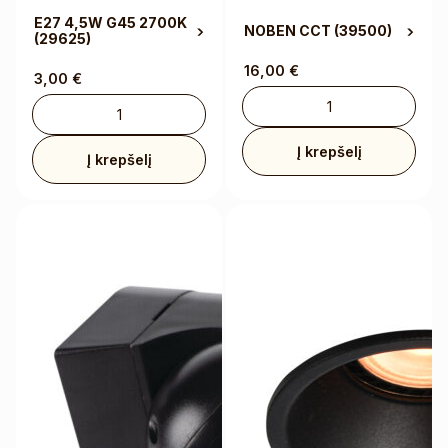
E27 4,5W G45 2700K
NOBEN CCT
(39500)
(29625)
16,00
€
3,00
€
Į krepšelį
Į krepšelį