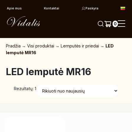
Pereiti prie turinio
Apie mus
Kontaktai
Paskyra
0
Pradžia
→
Visi produktai
→
Lemputės ir priedai
→
LED
lemputė MR16
LED lemputė MR16
Rezultatų: 1