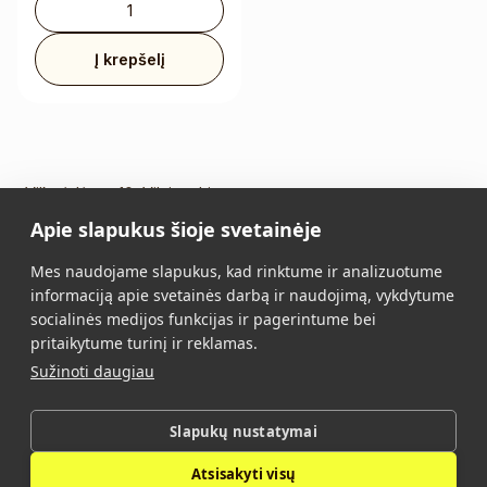
Į krepšelį
Vilkpėdės g. 10, Vilnius Lietuva
Apie slapukus šioje svetainėje
Tel.:
+370 5 213 2649
Mob. tel.:
+370 652 11109
Mes naudojame slapukus, kad rinktume ir analizuotume
El. paštas:
info@vidalis.lt
informaciją apie svetainės darbą ir naudojimą, vykdytume
socialinės medijos funkcijas ir pagerintume bei
Pagrindinis
Visi produktai
pritaikytume turinį ir reklamas.
Sužinoti daugiau
Apie mus
Kontaktai
Pirkimo taisyklės
Privatumo politika
Slapukų nustatymai
Atsisakyti visų