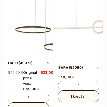
HALO
(49072)
SARA
(52060)
849,00
€
Original
633,00
€
Current
348,00
€
price
price is:
was:
633,00 €.
849,00 €.
Į krepšelį