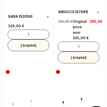
SIROCCO
(57081)
SARA
(52059)
325,00
€
Original
285,00
€
329,00
€
price
p
was:
325,00 €.
Į krepšelį
Į krepšelį
%
%