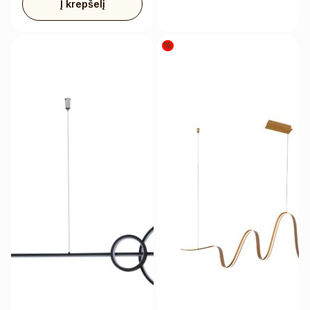
Į krepšelį
%