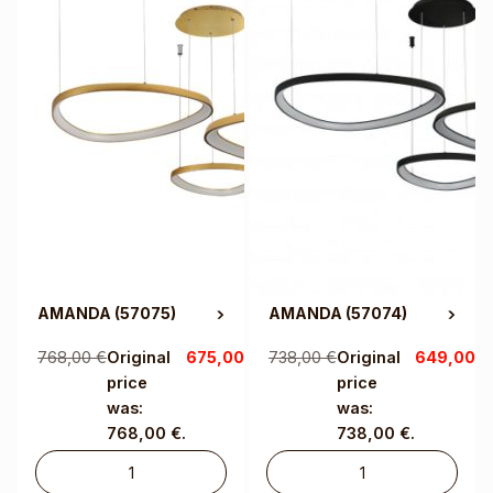
AMANDA
(57075)
AMANDA
(57074)
768,00
€
Original
675,00
€
Current
738,00
€
Original
649,00
€
price
price is:
price
was:
675,00 €.
was:
768,00 €.
738,00 €.