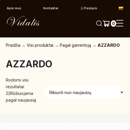
Pereiti prie turinio
Apie mus
Kontaktai
Paskyra
0
Pradžia
→
Visi produktai
→
Pagal gamintoją
→
AZZARDO
AZZARDO
Rodomi visi
rezultatai:
22
Rūšiuojama
pagal naujausią