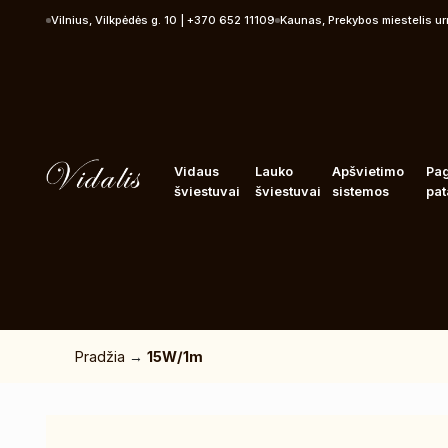
Pereiti prie turinio
Vilnius, Vilkpėdės g. 10 | +370 652 11109
Kaunas, Prekybos miestelis u
Vidaus
Lauko
Apšvietimo
Pa
šviestuvai
šviestuvai
sistemos
pat
Pradžia
→
15W/1m