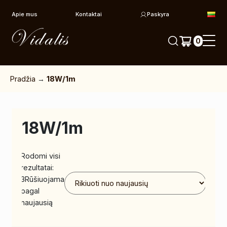
Pereiti prie turinio
Apie mus
Kontaktai
Paskyra
0
Pradžia
→
18W/1m
18W/1m
Rodomi visi
rezultatai:
3
Rūšiuojama
pagal
naujausią