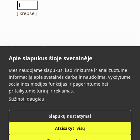
Į krepšelį
Vilkpėdės g. 10, Vilnius Lietuva
Apie slapukus šioje svetainėje
Tel.:
+370 5 213 2649
Mob. tel.:
+370 652 11109
Mes naudojame slapukus, kad rinktume ir analizuotume
El. paštas:
info@vidalis.lt
informaciją apie svetainės darbą ir naudojimą, vykdytume
socialinės medijos funkcijas ir pagerintume bei
Pagrindinis
Visi produktai
pritaikytume turinį ir reklamas.
Sužinoti daugiau
Apie mus
Kontaktai
Pirkimo taisyklės
Privatumo politika
Slapukų nustatymai
Atsisakyti visų
Vidalis © 2026. Visos teisės saugomos.