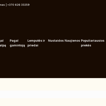
rmas | +370 626 33259
gal
Pagal
Lemputės ir
Nuolaidos
Naujienos
Populiariausios
alpą
gamintoją
priedai
prekės