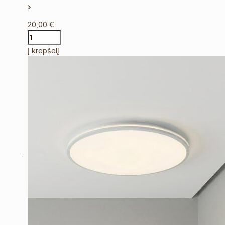
20,00
€
Į krepšelį