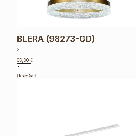
BLERA
(98273-GD)
89,00
€
Į krepšelį