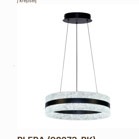
Į krepšelį