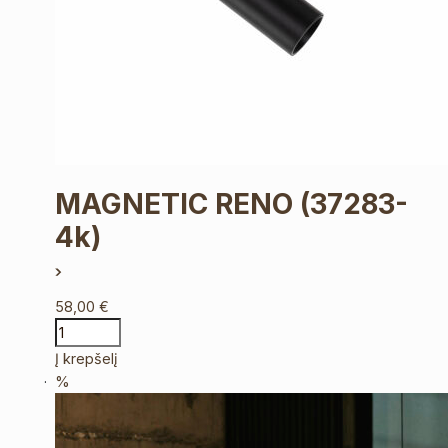
MAGNETIC RENO
(37283-
4k)
58,00
€
Į krepšelį
%