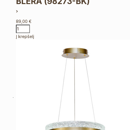
BLERA
(98273-BK)
89,00
€
Į krepšelį