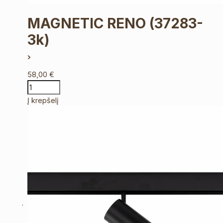
MAGNETIC RENO
(37283-
3k)
58,00
€
Į krepšelį