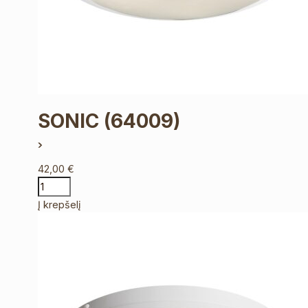
SONIC
(64009)
42,00
€
Į krepšelį