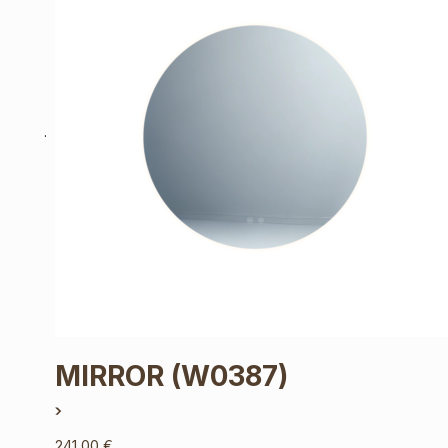
MIRROR
(W0387)
241,00
€