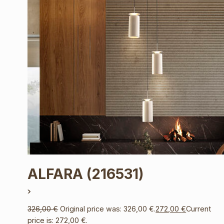
ALFARA
(216531)
326,00
€
Original price was: 326,00 €.
272,00
€
Current
price is: 272,00 €.