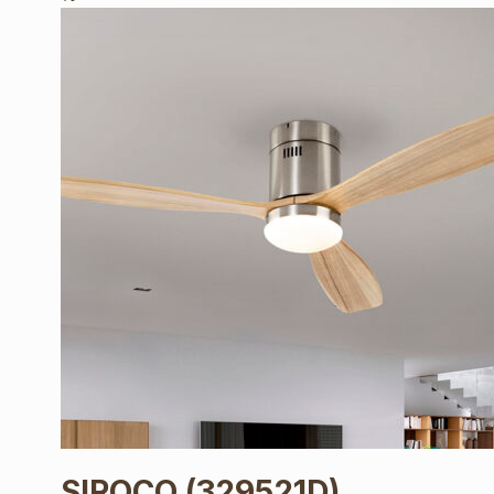
SIROCO
(329521D)