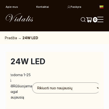
Pereiti prie turinio
Apie mus
Kontaktai
Paskyra
0
Pradžia
→
24W LED
24W LED
Rodoma 1–25
iš
68
Rūšiuojama
pagal
naujausią