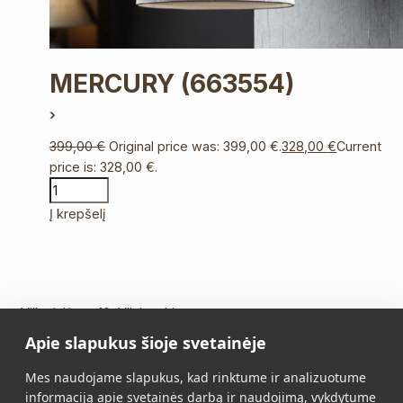
MERCURY
(663554)
399,00
€
Original price was: 399,00 €.
328,00
€
Current
price is: 328,00 €.
Į krepšelį
Vilkpėdės g. 10, Vilnius Lietuva
Apie slapukus šioje svetainėje
Tel.:
+370 5 213 2649
Mob. tel.:
+370 652 11109
Mes naudojame slapukus, kad rinktume ir analizuotume
El. paštas:
info@vidalis.lt
informaciją apie svetainės darbą ir naudojimą, vykdytume