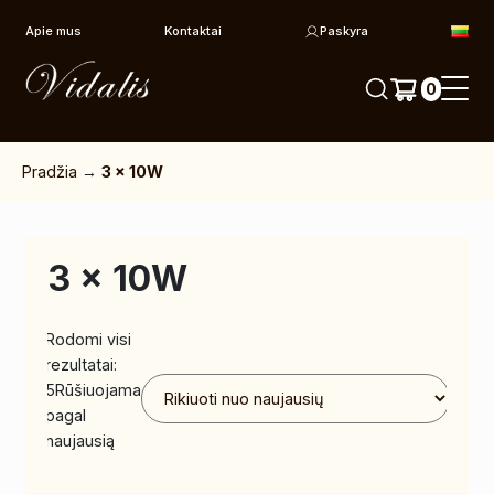
Pereiti prie turinio
Apie mus
Kontaktai
Paskyra
0
Pradžia
→
3 x 10W
3 x 10W
Rodomi visi
rezultatai:
5
Rūšiuojama
pagal
naujausią