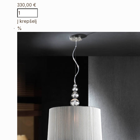
330,00
€
Į krepšelį
%