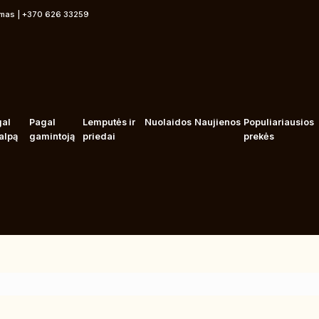
rmas | +370 626 33259
gal
Pagal
Lemputės ir
Nuolaidos
Naujienos
Populiariausios
alpą
gamintoją
priedai
prekės