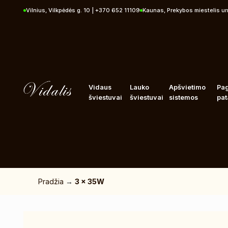
Pereiti prie turinio
Vilnius, Vilkpėdės g. 10 | +370 652 11109
Kaunas, Prekybos miestelis u
Vidaus
Lauko
Apšvietimo
Pa
šviestuvai
šviestuvai
sistemos
pat
Pradžia
→
3 x 35W