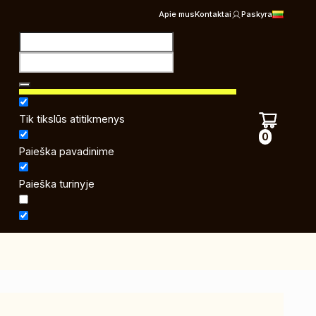
Apie mus
Kontaktai
Paskyra
Tik tikslūs atitikmenys
0
Paieška pavadinime
Paieška turinyje