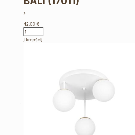
BALI
(17011)
42,00
€
Į krepšelį