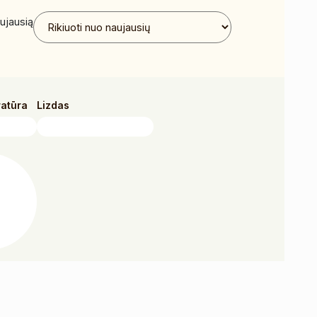
ujausią
ratūra
Lizdas