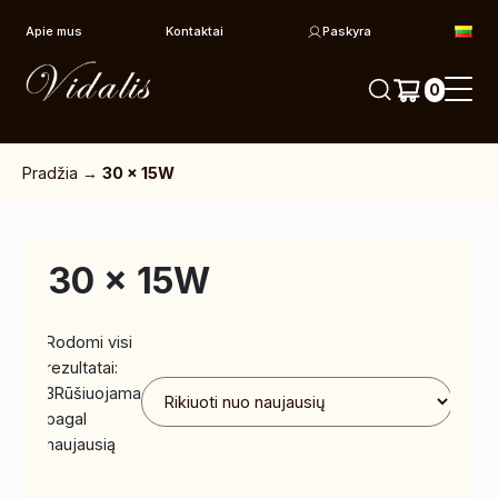
Pereiti prie turinio
Apie mus
Kontaktai
Paskyra
0
Pradžia
→
30 x 15W
30 x 15W
Rodomi visi
rezultatai:
3
Rūšiuojama
pagal
naujausią