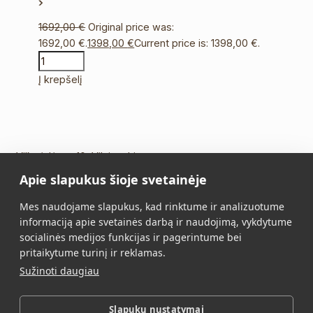
1692,00
€
Original price was:
1692,00 €.
1398,00
€
Current price is: 1398,00 €.
Į krepšelį
Vilkpėdės g. 10, Vilnius Lietuva
Apie slapukus šioje svetainėje
Tel.:
+370 5 213 2649
Mob. tel.:
+370 652 11109
Mes naudojame slapukus, kad rinktume ir analizuotume
El. paštas:
info@vidalis.lt
informaciją apie svetainės darbą ir naudojimą, vykdytume
socialinės medijos funkcijas ir pagerintume bei
Pagrindinis
Visi produktai
pritaikytume turinį ir reklamas.
Sužinoti daugiau
Apie mus
Kontaktai
Pirkimo taisyklės
Privatumo politika
Slapukų nustatymai