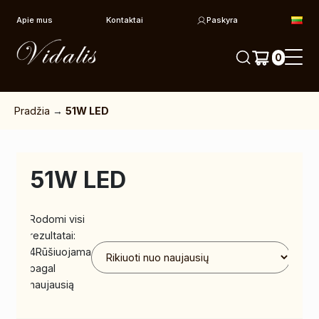
Pereiti prie turinio
Apie mus
Kontaktai
Paskyra
0
Pradžia
→
51W LED
51W LED
Rodomi visi
rezultatai:
4
Rūšiuojama
pagal
naujausią