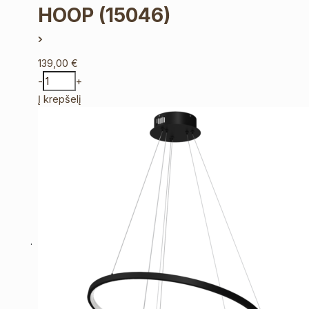
HOOP
(15046)
139,00
€
-
+
Į krepšelį