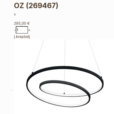
OZ
(269467)
295,00
€
-
+
Į krepšelį