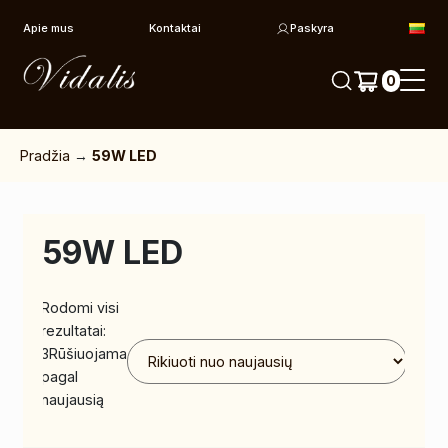
Pereiti prie turinio
Apie mus
Kontaktai
Paskyra
0
Pradžia
→
59W LED
59W LED
Rodomi visi
rezultatai:
3
Rūšiuojama
pagal
naujausią