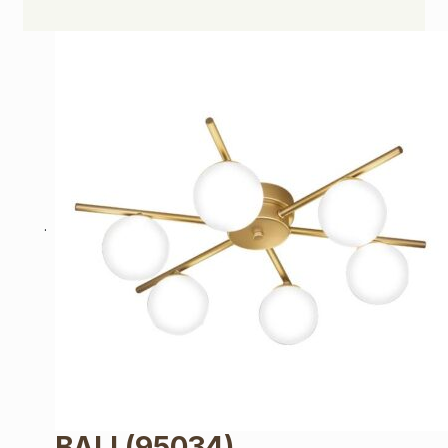
BALI
(95034)