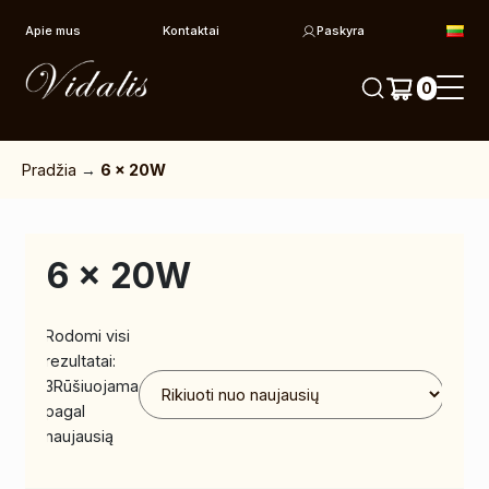
Pereiti prie turinio
Apie mus
Kontaktai
Paskyra
0
Pradžia
→
6 x 20W
6 x 20W
Rodomi visi
rezultatai:
3
Rūšiuojama
pagal
naujausią