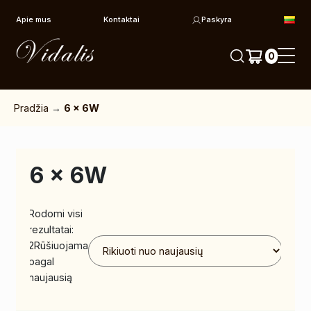
Pereiti prie turinio
Apie mus
Kontaktai
Paskyra
0
Pradžia
→
6 x 6W
6 x 6W
Rodomi visi
rezultatai:
2
Rūšiuojama
pagal
naujausią