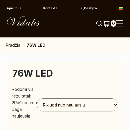
Pereiti prie turinio
Apie mus
Kontaktai
Paskyra
0
Pradžia
→
76W LED
76W LED
Rodomi visi
rezultatai:
2
Rūšiuojama
pagal
naujausią