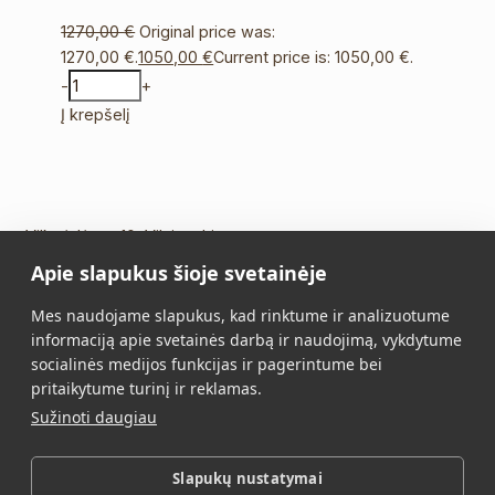
1270,00
€
Original price was:
1270,00 €.
1050,00
€
Current price is: 1050,00 €.
-
+
Į krepšelį
Vilkpėdės g. 10, Vilnius Lietuva
Apie slapukus šioje svetainėje
Tel.:
+370 5 213 2649
Mob. tel.:
+370 652 11109
Mes naudojame slapukus, kad rinktume ir analizuotume
El. paštas:
info@vidalis.lt
informaciją apie svetainės darbą ir naudojimą, vykdytume
socialinės medijos funkcijas ir pagerintume bei
Pagrindinis
Visi produktai
pritaikytume turinį ir reklamas.
Sužinoti daugiau
Apie mus
Kontaktai
Pirkimo taisyklės
Privatumo politika
Slapukų nustatymai