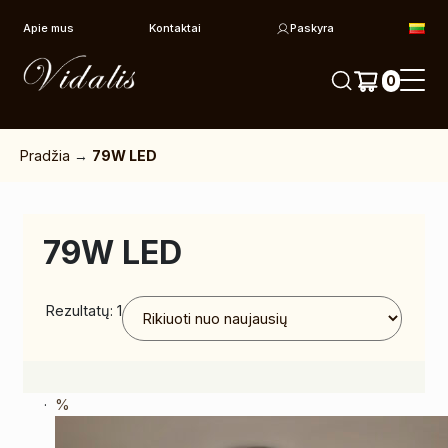
Pereiti prie turinio
Apie mus
Kontaktai
Paskyra
0
Pradžia
→
79W LED
79W LED
Rezultatų: 1
%