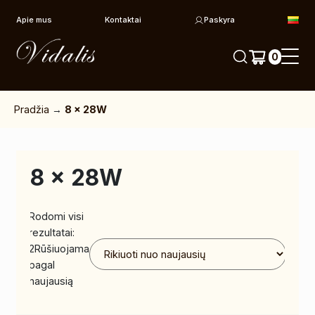
Pereiti prie turinio
Apie mus
Kontaktai
Paskyra
0
Pradžia
→
8 x 28W
8 x 28W
Rodomi visi
rezultatai:
2
Rūšiuojama
pagal
naujausią