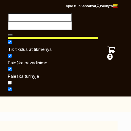
Apie mus
Kontaktai
Paskyra
Tik tikslūs atitikmenys
0
Paieška pavadinime
Paieška turinyje