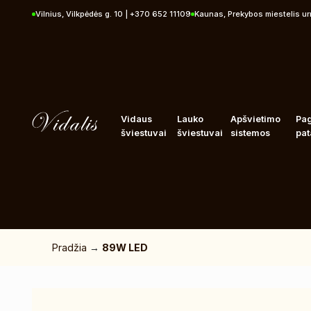
Pereiti prie turinio
Vilnius, Vilkpėdės g. 10 | +370 652 11109
Kaunas, Prekybos miestelis u
Vidaus
Lauko
Apšvietimo
Pa
šviestuvai
šviestuvai
sistemos
pat
Pradžia
→
89W LED