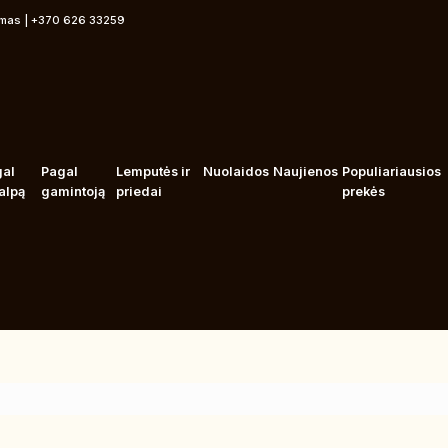
rmas | +370 626 33259
gal
Pagal
Lemputės ir
Nuolaidos
Naujienos
Populiariausios
alpą
gamintoją
priedai
prekės