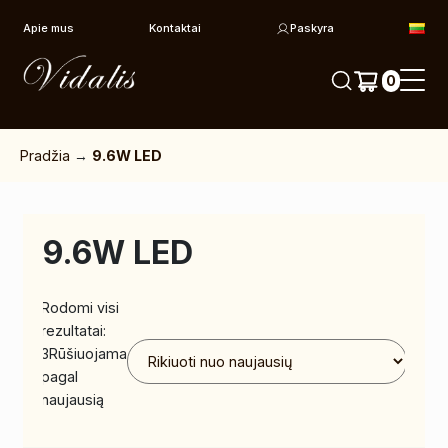
Pereiti prie turinio
Apie mus
Kontaktai
Paskyra
0
Pradžia
→
9.6W LED
9.6W LED
Rodomi visi
rezultatai:
3
Rūšiuojama
pagal
naujausią