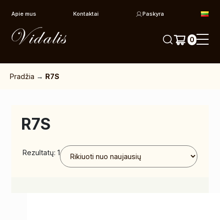
Pereiti prie turinio
Apie mus
Kontaktai
Paskyra
0
Pradžia
→
R7S
R7S
Rezultatų: 1