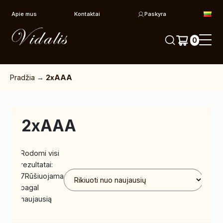
Pereiti prie turinio
Apie mus
Kontaktai
Paskyra
0
Pradžia
→
2xAAA
2xAAA
Rodomi visi
rezultatai:
7
Rūšiuojama
pagal
naujausią