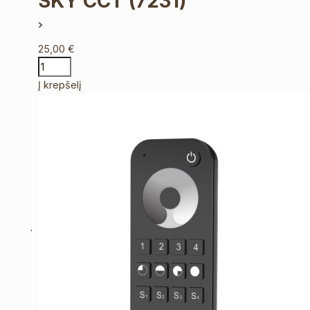
SKY CCT
(7231)
25,00
€
Į krepšelį