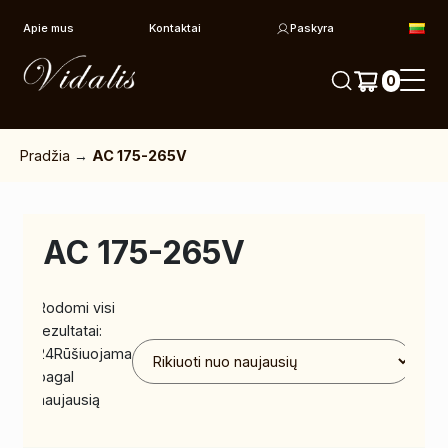
Pereiti prie turinio
Apie mus
Kontaktai
Paskyra
0
Pradžia
→
AC 175-265V
AC 175-265V
Rodomi visi
rezultatai:
24
Rūšiuojama
pagal
naujausią