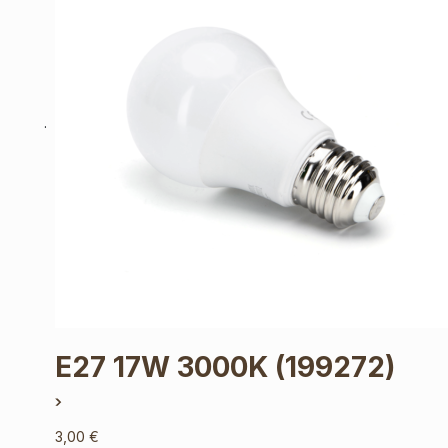
E27 17W 3000K
(199272)
3,00
€