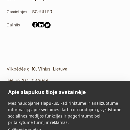
Gamintojas
SCHULLER
Dalintis
Vilkpėdės g. 10, Vilnius Lietuva
Tel.:
+370 5 213 2649
Mob. tel.:
+370 652 11109
Apie slapukus šioje svetainėje
El. paštas:
info@vidalis.lt
Mes naudojame slapukus, kad rinktume ir analizuotume
Pagrindinis
Visi produktai
informaciją apie svetainės darbą ir naudojimą, vykdytume
socialinės medijos funkcijas ir pagerintume bei
Apie mus
Kontaktai
pritaikytume turinį ir reklamas.
Sužinoti daugiau