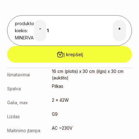
produkto
-
+
kiekis:
MINERVA
Į krepšelį
16 cm (plotis) x 30 cm (ilgis) x 30 cm
Išmatavimai
(aukštis)
Pilkas
Spalva
2 x 42W
Galia, max
G9
Lizdas
AC ~230V
Maitinimo įtampa