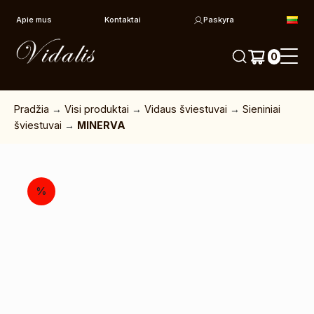
Pereiti prie turinio
Apie mus
Kontaktai
Paskyra
0
Pradžia
→
Visi produktai
→
Vidaus šviestuvai
→
Sieniniai
šviestuvai
→
MINERVA
%