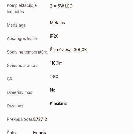
Komplektacijoje
2 x 6W LED
lemputės
Metalas
Medžiaga
IP20
Apsaugos klasė
Šilta šviesa
,
3000K
Spalvinė temperatūra
1100lm
Šviesos srautas
>80
CRI
Ne
Dimeriavimas
Klasikinis
Dizainas
Prekės kodas
872712
Šalis
Ispanija