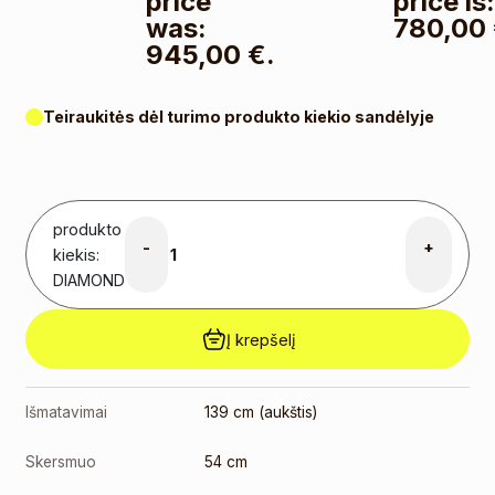
price
price is
was:
780,00 
945,00 €.
Teiraukitės dėl turimo produkto kiekio sandėlyje
produkto
-
+
kiekis:
DIAMOND
Į krepšelį
Išmatavimai
139 cm (aukštis)
Skersmuo
54 cm