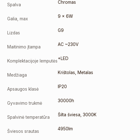
Chromas
Spalva
9 x 6W
Galia, max
G9
Lizdas
AC ~230V
Maitinimo įtampa
+LED
Komplektacijoje lemputės
Krištolas
,
Metalas
Medžiaga
IP20
Apsaugos klasė
30000h
Gyvavimo trukmė
Šilta šviesa
,
3000K
Spalvinė temperatūra
4950lm
Šviesos srautas