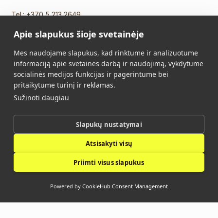
Tel.:
+370 5 213 2649
Mob. tel.:
+370 652 11109
Apie slapukus šioje svetainėje
El. paštas:
info@vidalis.lt
Mes naudojame slapukus, kad rinktume ir analizuotume
Pagrindinis
Visi produktai
informaciją apie svetainės darbą ir naudojimą, vykdytume
socialinės medijos funkcijas ir pagerintume bei
Apie mus
Kontaktai
pritaikytume turinį ir reklamas.
Sužinoti daugiau
Pirkimo taisyklės
Privatumo politika
Slapukų nustatymai
Vidalis © 2026. Visos teisės saugomos.
Atsisakyti visų
Privatumo politika
Priimti visus slapukus
Powered by
CookieHub Consent Management