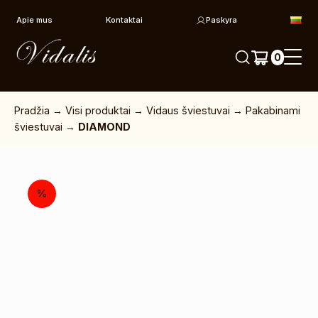
Pereiti prie turinio
Apie mus
Kontaktai
Paskyra
0
Pradžia
→
Visi produktai
→
Vidaus šviestuvai
→
Pakabinami
šviestuvai
→
DIAMOND
%