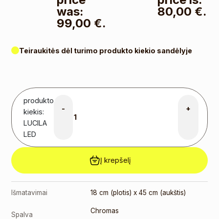
was:
80,00 €.
99,00 €.
Teiraukitės dėl turimo produkto kiekio sandėlyje
produkto
-
+
kiekis:
LUCILA
LED
Į krepšelį
Išmatavimai
18 cm (plotis) x 45 cm (aukštis)
Chromas
Spalva