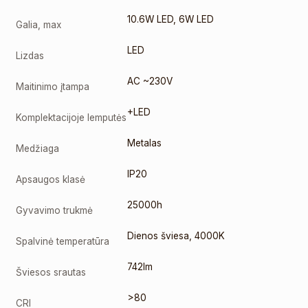
10.6W LED
,
6W LED
Galia, max
LED
Lizdas
AC ~230V
Maitinimo įtampa
+LED
Komplektacijoje lemputės
Metalas
Medžiaga
IP20
Apsaugos klasė
25000h
Gyvavimo trukmė
Dienos šviesa
,
4000K
Spalvinė temperatūra
742lm
Šviesos srautas
>80
CRI