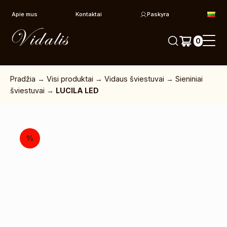
Pereiti prie turinio
Apie mus
Kontaktai
Paskyra
0
Pradžia
→
Visi produktai
→
Vidaus šviestuvai
→
Sieniniai
šviestuvai
→
LUCILA LED
%