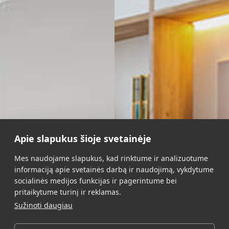
WOW
(17025)
75,00
€
Apie slapukus šioje svetainėje
Mes naudojame slapukus, kad rinktume ir analizuotume
В корзину
informaciją apie svetainės darbą ir naudojimą, vykdytume
socialinės medijos funkcijas ir pagerintume bei
pritaikytume turinį ir reklamas.
Sužinoti daugiau