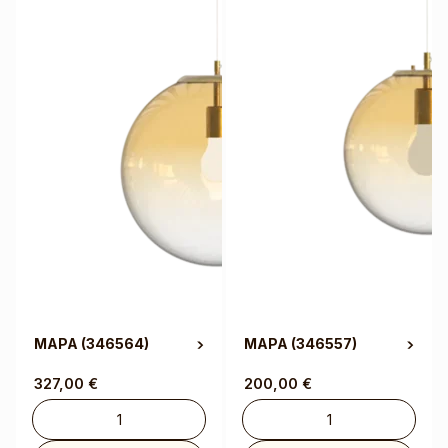
MAPA
(346564)
MAPA
(346557)
327,00
€
200,00
€