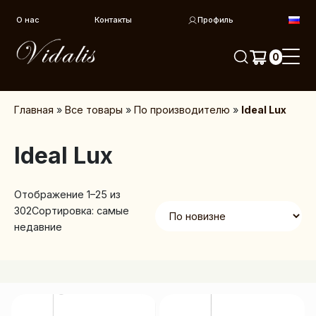
Перейти к контенту
О нас
Контакты
Профиль
0
Главная
»
Все товары
»
По производителю
»
Ideal Lux
Ideal Lux
Отображение 1–25 из
302
Сортировка: самые
недавние