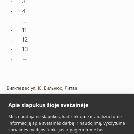
3
4
…
11
12
13
→
Вилкпедес ул. 10, Вильнюс, Литва
Тел.:
+370 5 213 2649
Apie slapukus šioje svetainėje
Моб. телефон:
+370 652 11109
Эл. почта:
info@vidalis.lt
Mes naudojame slapukus, kad rinktume ir analizuotume
informaciją apie svetainės darbą ir naudojimą, vykdytume
Главная
Все товары
socialinės medijos funkcijas ir pagerintume bei