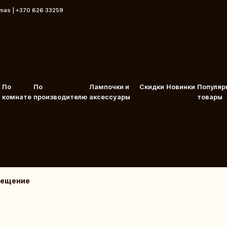
rmas | +370 626 33259
По
По
Лампочки и
Скидки
Новинки
Популяр
комнате
производителю
аксессуары
товары
вещение