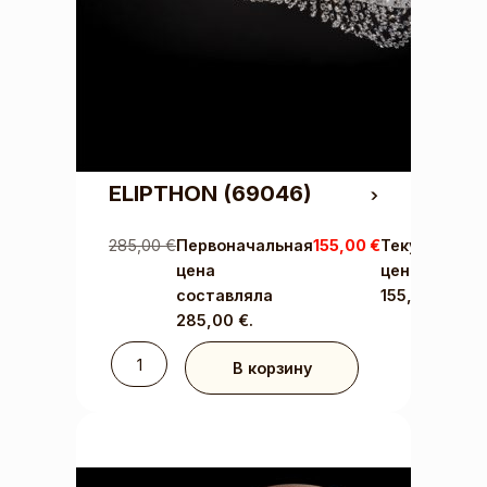
ELIPTHON
(69046)
285,00
€
Первоначальная
155,00
€
Текущая
цена
цена:
составляла
155,00 €.
285,00 €.
В корзину