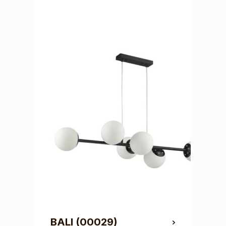
BALI
(00029)