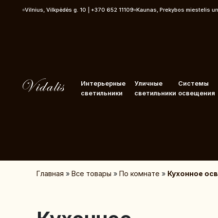
Перейти к контенту
Vilnius, Vilkpėdės g. 10 | +370 652 11109
Kaunas, Prekybos miestelis u
Интерьерные
Уличные
Системы
светильники
светильники
освещения
Главная
»
Все товары
»
По комнате
»
Кухонное ос