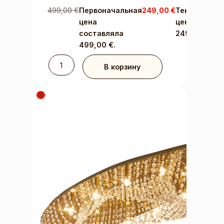
499,00
€
Первоначальная
249,00
€
Текущая
цена
цена:
составляла
249,00 €.
499,00 €.
В корзину
%