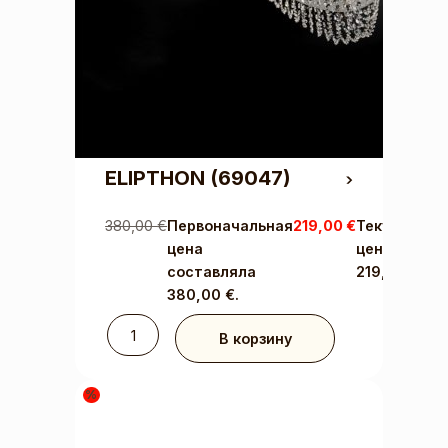
ELIPTHON
(69047)
380,00
€
Первоначальная
219,00
€
Текущая
цена
цена:
составляла
219,00 €.
380,00 €.
В корзину
%