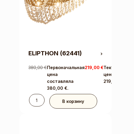
ELIPTHON
(62441)
380,00
€
Первоначальная
219,00
€
Текущая
цена
цена:
составляла
219,00 €.
380,00 €.
В корзину