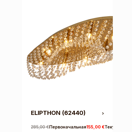
ELIPTHON
(62440)
285,00
€
Первоначальная
155,00
€
Текущая