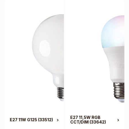
E27 11,5W RGB
E27 11W G125
(33512)
CCT/DIM
(33642)