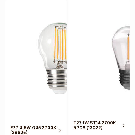
E27 1W ST14 2700K
E27 4,5W G45 2700K
5PCS
(13022)
(29625)