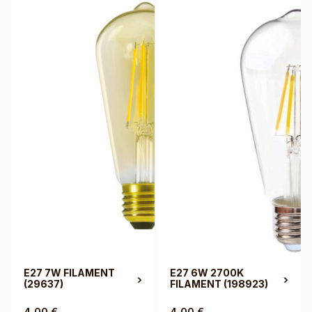
E27 7W FILAMENT
E27 6W 2700K
(29637)
FILAMENT
(198923)
4,00
€
4,00
€