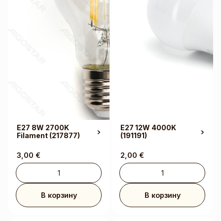
E27 8W 2700K
E27 12W 4000K
Filament
(217877)
(191191)
3,00
€
2,00
€
В корзину
В корзину