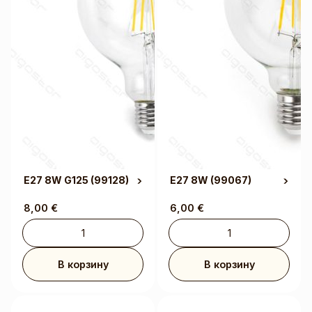
E27 8W G125
(99128)
E27 8W
(99067)
8,00
€
6,00
€
В корзину
В корзину