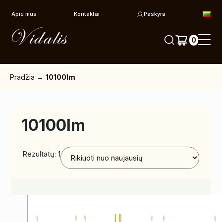
Pereiti prie turinio
Apie mus
Kontaktai
Paskyra
0
Pradžia
→
10100lm
10100lm
Rezultatų: 1