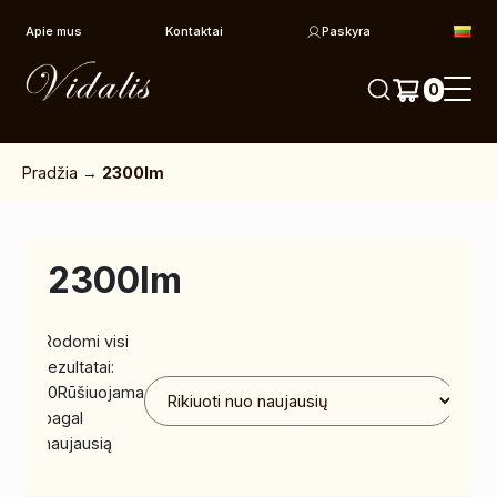
Pereiti prie turinio
Apie mus
Kontaktai
Paskyra
0
Pradžia
→
2300lm
2300lm
Rodomi visi
rezultatai:
10
Rūšiuojama
pagal
naujausią