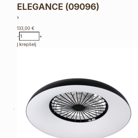
ELEGANCE
(09096)
133,00
€
-
+
Į krepšelį