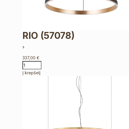
RIO
(57078)
337,00
€
Į krepšelį