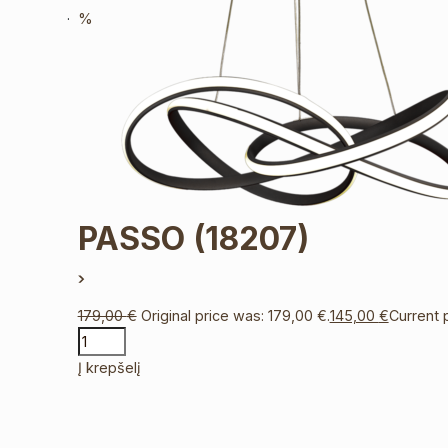
%
PASSO
(18207)
179,00
€
Original price was: 179,00 €.
145,00
€
Current p
Į krepšelį