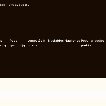
rmas | +370 626 33259
gal
Pagal
Lemputės ir
Nuolaidos
Naujienos
Populiariausios
alpą
gamintoją
priedai
prekės