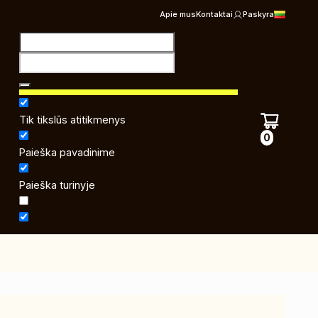
Apie mus
Kontaktai
Paskyra
Tik tikslūs atitikmenys
0
Paieška pavadinime
Paieška turinyje