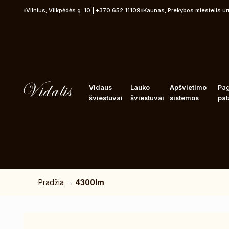
Pereiti prie turinio
Vilnius, Vilkpėdės g. 10 | +370 652 11109
Kaunas, Prekybos miestelis u
Vidaus
Lauko
Apšvietimo
Pa
šviestuvai
šviestuvai
sistemos
pat
Pradžia
→
4300lm