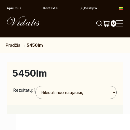
Pereiti prie turinio
Apie mus
Kontaktai
Paskyra
0
Pradžia
→
5450lm
5450lm
Rezultatų: 1