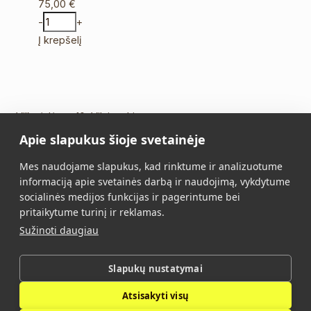
75,00
€
-
+
Į krepšelį
Vilkpėdės g. 10, Vilnius Lietuva
Apie slapukus šioje svetainėje
Tel.:
+370 5 213 2649
Mob. tel.:
+370 652 11109
Mes naudojame slapukus, kad rinktume ir analizuotume
El. paštas:
info@vidalis.lt
informaciją apie svetainės darbą ir naudojimą, vykdytume
socialinės medijos funkcijas ir pagerintume bei
Pagrindinis
Visi produktai
pritaikytume turinį ir reklamas.
Sužinoti daugiau
Apie mus
Kontaktai
Pirkimo taisyklės
Privatumo politika
Slapukų nustatymai
Atsisakyti visų