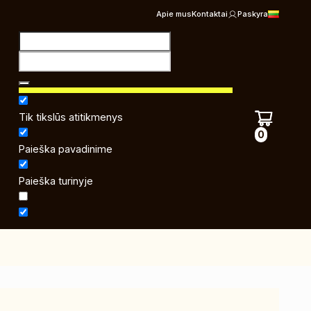
Apie mus
Kontaktai
Paskyra
Tik tikslūs atitikmenys
0
Paieška pavadinime
Paieška turinyje