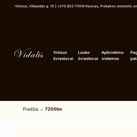
Pereiti prie turinio
Vilnius, Vilkpėdės g. 10 | +370 652 11109
Kaunas, Prekybos miestelis u
Vidaus
Lauko
Apšvietimo
Pa
šviestuvai
šviestuvai
sistemos
pat
Pradžia
→
7200lm