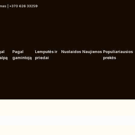
rmas | +370 626 33259
gal
Pagal
Lemputės ir
Nuolaidos
Naujienos
Populiariausios
alpą
gamintoją
priedai
prekės