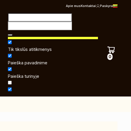
Apie mus
Kontaktai
Paskyra
Tik tikslūs atitikmenys
0
Paieška pavadinime
Paieška turinyje