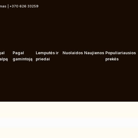
rmas | +370 626 33259
gal
Pagal
Lemputės ir
Nuolaidos
Naujienos
Populiariausios
alpą
gamintoją
priedai
prekės