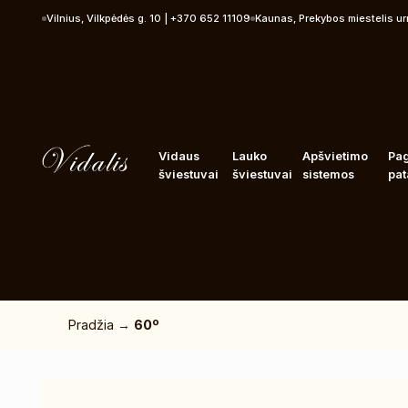
Pereiti prie turinio
Vilnius, Vilkpėdės g. 10 | +370 652 11109
Kaunas, Prekybos miestelis u
Vidaus
Lauko
Apšvietimo
Pa
šviestuvai
šviestuvai
sistemos
pat
Pradžia
→
60º