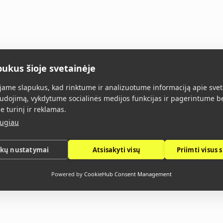
pukus šioje svetainėje
Main
All products
About 
ame slapukus, kad rinktume ir analizuotume informaciją apie svet
udojimą, vykdytume socialinės medijos funkcijas ir pagerintume b
e turinį ir reklamas.
augiau
ukų nustatymai
Atsisakyti visų
Priimti visus 
Privacy Policy
Powered by
CookieHub Consent Management