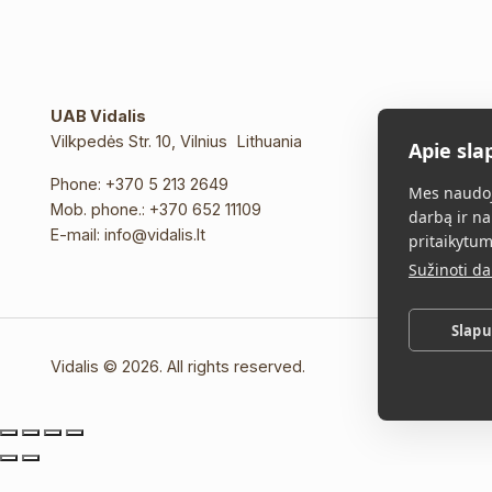
UAB Vidalis
Vilkpedės Str. 10, Vilnius Lithuania
Apie sla
Phone:
+370 5 213 2649
Mes naudoj
Mob. phone.:
+370 652 11109
darbą ir na
E-mail:
info@vidalis.lt
pritaikytum
Sužinoti d
Slap
Vidalis © 2026. All rights reserved.