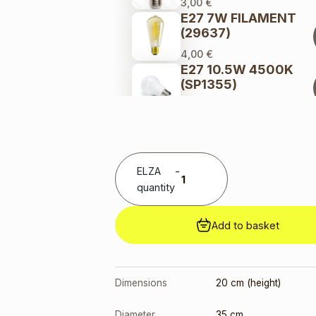
3,00
€
E27 7W FILAMENT
(29637)
4,00
€
E27 10.5W 4500K
(SP1355)
2,00
€
ELZA
-
quantity
Add to basket
Dimensions
20 cm (height)
Diameter
35 cm