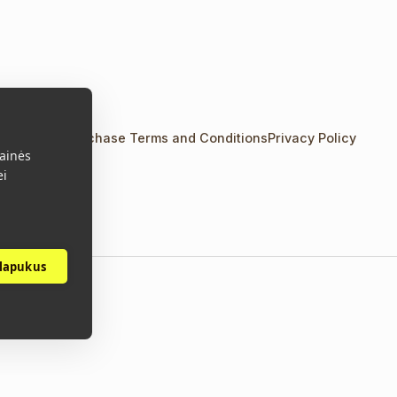
Us
Contacts
Purchase Terms and Conditions
Privacy Policy
ainės
ei
slapukus