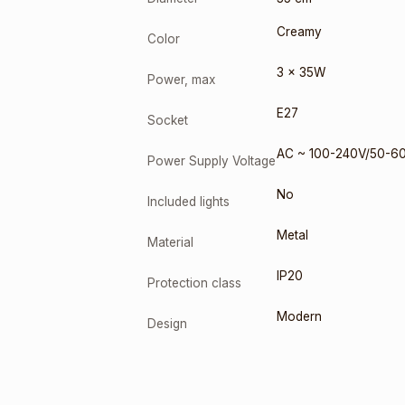
Creamy
Color
3 x 35W
Power, max
E27
Socket
AC ~ 100-240V/50-6
Power Supply Voltage
No
Included lights
Metal
Material
IP20
Protection class
Modern
Design