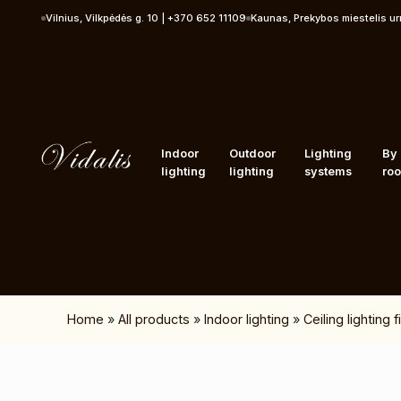
Skip to content
Vilnius, Vilkpėdės g. 10 | +370 652 11109
Kaunas, Prekybos miestelis u
Indoor
Outdoor
Lighting
By
lighting
lighting
systems
ro
Home
»
All products
»
Indoor lighting
»
Ceiling lighting 