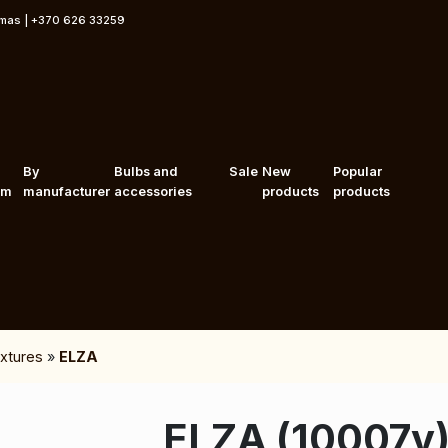
rmas | +370 626 33259
By
Bulbs and
Sale
New
Popular
om
manufacturer
accessories
products
products
fixtures
»
ELZA
ELZA (10007v