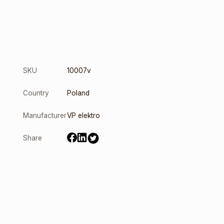
SKU
10007v
Country
Poland
Manufacturer
VP elektro
Share