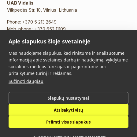
UAB Vidalis
Vilkpedės Str. 10, Vilnius Lithuania
Phone:
+370 5 213 2649
Mob. phone.:
+370 652 11109
E-mail:
info@vidalis.lt
Apie slapukus šioje svetainėje
Main
All products
Mes naudojame slapukus, kad rinktume ir analizuotume
informaciją apie svetainės darbą ir naudojimą, vykdytume
About Us
Contacts
socialinės medijos funkcijas ir pagerintume bei
pritaikytume turinį ir reklamas.
Purchase Terms and
Privacy Policy
Sužinoti daugiau
Conditions
Slapukų nustatymai
Vidalis © 2026. All rights reserved.
Atsisakyti visų
Privacy Policy
Priimti visus slapukus
Powered by
CookieHub Consent Management