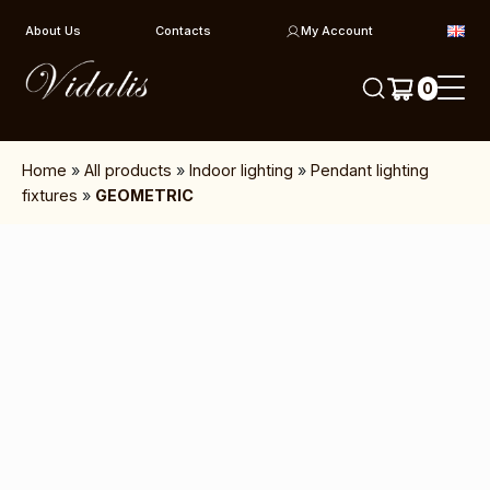
Skip to content
About Us
Contacts
My Account
0
Home
»
All products
»
Indoor lighting
»
Pendant lighting
fixtures
»
GEOMETRIC