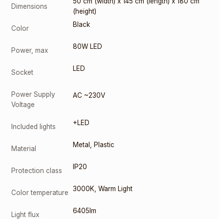
50 cm (width) x 145 cm (length) x 180 cm
Dimensions
(height)
Black
Color
80W LED
Power, max
LED
Socket
Power Supply
AC ~230V
Voltage
+LED
Included lights
Metal
,
Plastic
Material
IP20
Protection class
3000K
,
Warm Light
Color temperature
6405lm
Light flux