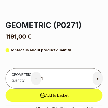
GEOMETRIC (P0271)
1191,00
€
Contact us about product quantity
GEOMETRIC
-
+
quantity
Add to basket