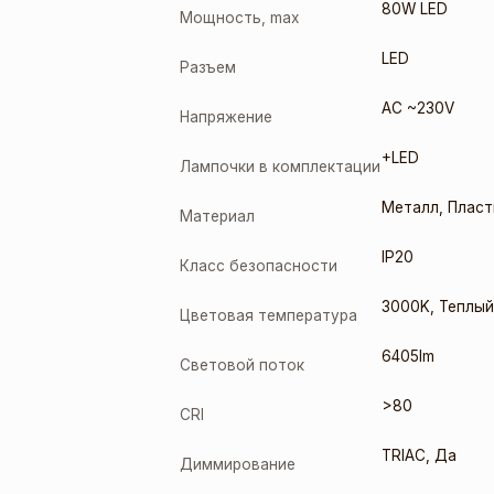
80W LED
Мощность, max
LED
Разъем
AC ~230V
Напряжение
+LED
Лампочки в комплектации
Металл
,
Пласт
Материал
IP20
Класс безопасности
3000K
,
Теплый
Цветовая температура
6405lm
Световой поток
>80
CRI
TRIAC
,
Да
Диммирование