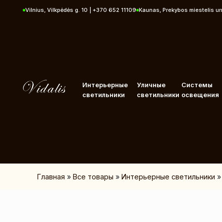
Перейти к контенту
Vilnius, Vilkpėdės g. 10 | +370 652 11109
Kaunas, Prekybos miestelis u
Интерьерные
Уличные
Системы
светильники
светильники
освещения
Главная
»
Все товары
»
Интерьерные светильники