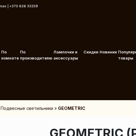
rmas | +370 626 33259
По
По
Лампочки и
Скидки
Новинки
Популяр
комнате
производителю
аксессуары
товары
»
Подвесные светильники
»
GEOMETRIC
GEOMETRIC (P