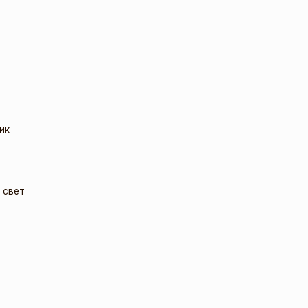
ик
 свет