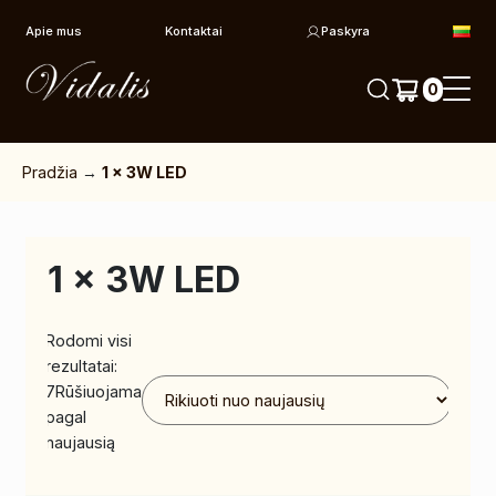
Pereiti prie turinio
Apie mus
Kontaktai
Paskyra
0
Pradžia
→
1 x 3W LED
1 x 3W LED
Rodomi visi
rezultatai:
7
Rūšiuojama
pagal
naujausią