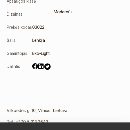
Apsaugos klasė
Modernūs
Dizainas
Prekės kodas
03022
Šalis
Lenkija
Gamintojas
Eko-Light
Dalintis
Vilkpėdės g. 10, Vilnius Lietuva
Tel.:
+370 5 213 2649
Mob. tel.:
+370 652 11109