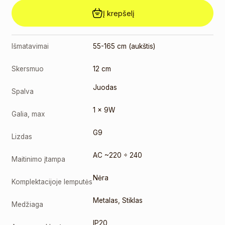
Į krepšelį
Išmatavimai
55-165 cm (aukštis)
Skersmuo
12 cm
Juodas
Spalva
1 x 9W
Galia, max
G9
Lizdas
AC ~220 ÷ 240
Maitinimo įtampa
Nėra
Komplektacijoje lemputės
Metalas
,
Stiklas
Medžiaga
IP20