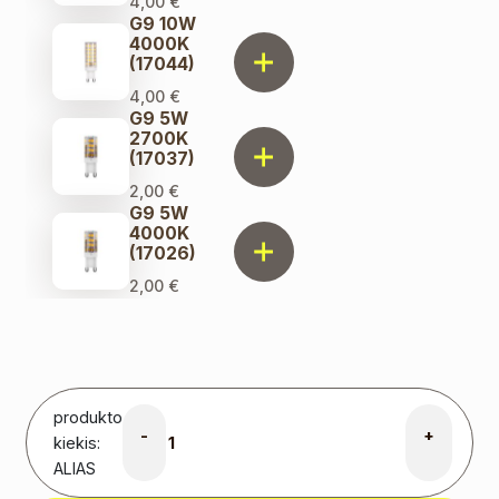
4,00
€
G9 10W
4000K
(17044)
4,00
€
G9 5W
2700K
(17037)
2,00
€
G9 5W
4000K
(17026)
2,00
€
produkto
-
+
kiekis:
ALIAS