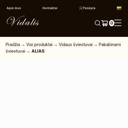
Pereiti prie turinio
Apie mus
Kontaktai
Paskyra
0
Pradžia
→
Visi produktai
→
Vidaus šviestuvai
→
Pakabinami
šviestuvai
→
ALIAS