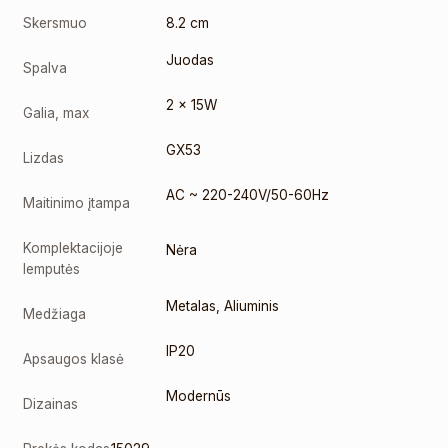
Skersmuo
8.2 cm
Juodas
Spalva
2 x 15W
Galia, max
GX53
Lizdas
AC ~ 220-240V/50-60Hz
Maitinimo įtampa
Komplektacijoje
Nėra
lemputės
Metalas
,
Aliuminis
Medžiaga
IP20
Apsaugos klasė
Modernūs
Dizainas