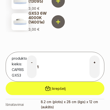
(13095)
3,00
€
GX53 6W
4000K
(14001e)
3,00
€
produkto
-
+
kiekis:
CAPRIS
GX53
Į krepšelį
8.2 cm (plotis) x 28 cm (ilgis) x 12 cm
Išmatavimai
(aukštis)