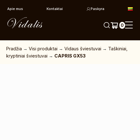
Pereiti prie turinio
Apie mus
Kontaktai
Paskyra
0
Pradžia
→
Visi produktai
→
Vidaus šviestuvai
→
Taškiniai,
kryptiniai šviestuvai
→
CAPRIS GX53