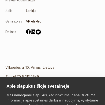
Prekės kodas
15029
Šalis
Lenkija
Gamintojas
VP elektro
Dalintis
Vilkpėdės g. 10, Vilnius Lietuva
Tel.:
+370 5 213 2649
Mob. tel.:
+370 652 11109
Apie slapukus šioje svetainėje
El. paštas:
info@vidalis.lt
Mes naudojame slapukus, kad rinktume ir analizuotume
Pagrindinis
Visi produktai
informaciją apie svetainės darbą ir naudojimą, vykdytume