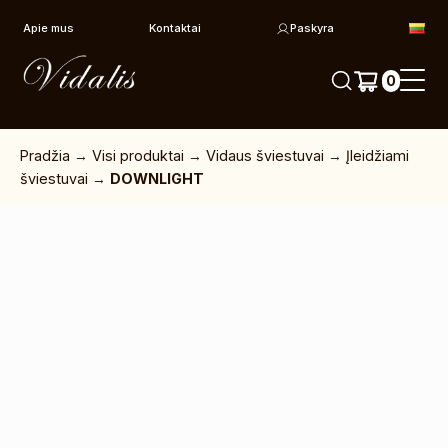
Pereiti prie turinio
Apie mus
Kontaktai
Paskyra
0
Pradžia
→
Visi produktai
→
Vidaus šviestuvai
→
Įleidžiami
šviestuvai
→
DOWNLIGHT