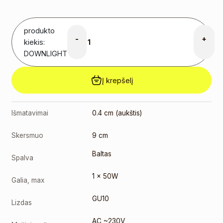
(35246)
8,00
€
produkto
Original
-
+
kiekis:
price was:
DOWNLIGHT
8,00 €.
6,00
€
Current
price is:
Į krepšelį
6,00 €.
GU10 7W
3000K
(291778)
Išmatavimai
0.4 cm (aukštis)
3,00
€
GU10 9W
Skersmuo
9 cm
3000K
(10084-1)
Baltas
Spalva
3,00
€
GU10 9W
1 x 50W
Galia, max
4000K
(10085-1)
GU10
Lizdas
3,00
€
AC ~230V