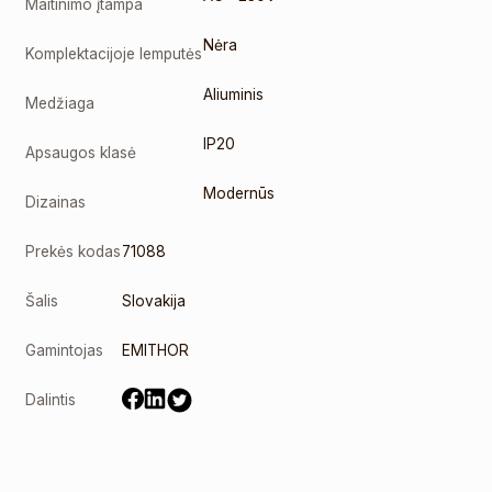
Maitinimo įtampa
Nėra
Komplektacijoje lemputės
Aliuminis
Medžiaga
IP20
Apsaugos klasė
Modernūs
Dizainas
Prekės kodas
71088
Šalis
Slovakija
Gamintojas
EMITHOR
Dalintis