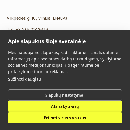
Vilkpėdės g. 10, Vilnius Lietuva
Tel.:
+370 5 213 2649
Mob. tel.:
+370 652 11109
Apie slapukus šioje svetainėje
El. paštas:
info@vidalis.lt
Mes naudojame slapukus, kad rinktume ir analizuotume
Pagrindinis
Visi produktai
informaciją apie svetainės darbą ir naudojimą, vykdytume
socialinės medijos funkcijas ir pagerintume bei
Apie mus
Kontaktai
pritaikytume turinį ir reklamas.
Sužinoti daugiau
Pirkimo taisyklės
Privatumo politika
Slapukų nustatymai
Vidalis © 2026. Visos teisės saugomos.
Atsisakyti visų
Privatumo politika
Priimti visus slapukus