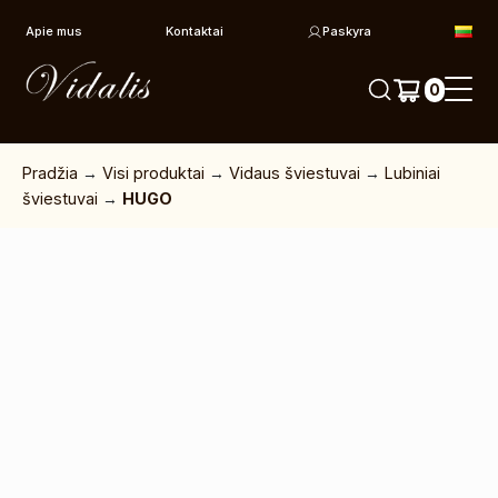
Pereiti prie turinio
Apie mus
Kontaktai
Paskyra
0
Pradžia
→
Visi produktai
→
Vidaus šviestuvai
→
Lubiniai
šviestuvai
→
HUGO