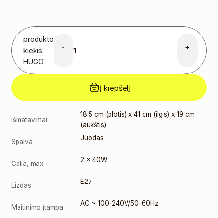
2700K
Filament
(217860)
3,00
€
produkto
E27 7W
-
+
2700K
kiekis:
FILAMENT
HUGO
(198923)
4,00
€
Į krepšelį
E27 7W
FILAMENT
(29637)
18.5 cm (plotis) x 41 cm (ilgis) x 19 cm
Išmatavimai
4,00
€
(aukštis)
E27 8W
Juodas
2200K
Spalva
FILAMENT
(199166)
2 x 40W
Galia, max
4,00
€
E27
E27 8W
Lizdas
G95
(99067)
AC ~ 100-240V/50-60Hz
Maitinimo įtampa
6,00
€